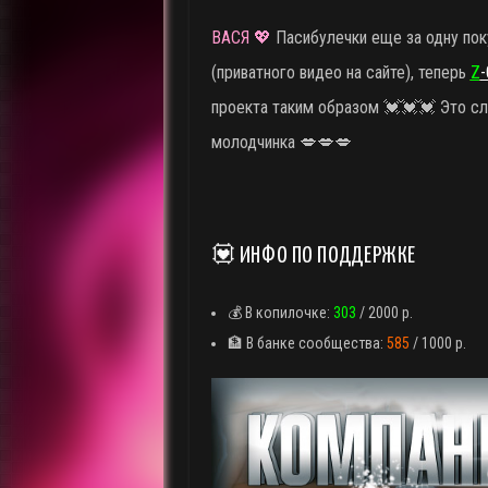
ВАСЯ 💖
Пасибулечки еще за одну по
(приватного видео на сайте), теперь
Z
-
проекта таким образом
💓💓💓 Это сл
молодчинка 💋💋💋
💟 ИНФО ПО ПОДДЕРЖКЕ
💰 В копилочке:
303
/ 2000 р.
🏦 В банке сообщества:
585
/ 1000 р.