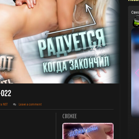
Све
-022
та NST
Leave a comment
СВЕЖЕЕ