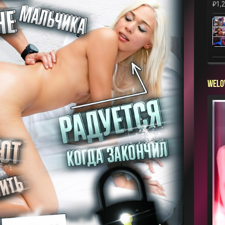
₽
1,
WELO