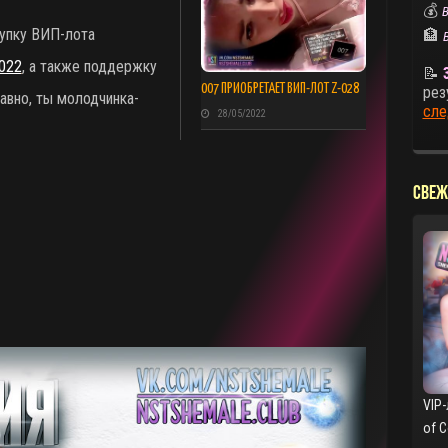
💰
В
купку ВИП-лота
🏦
022
, а также поддержку
📝
007 ПРИОБРЕТАЕТ ВИП-ЛОТ Z-028
рез
авно, ты молодчинка-
сле
28/05/2022
СВЕЖ
VIP-
of 