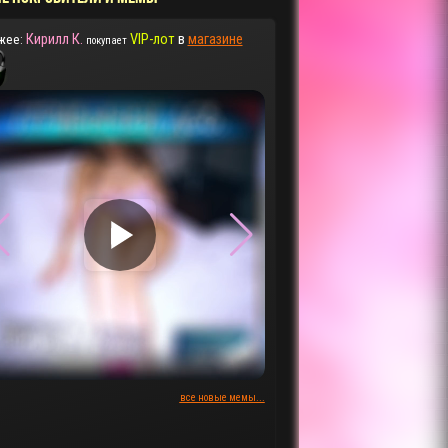
Кирилл К.
VIP-лот
в
магазине
жее:
покупает
▶
▶
все новые мемы...