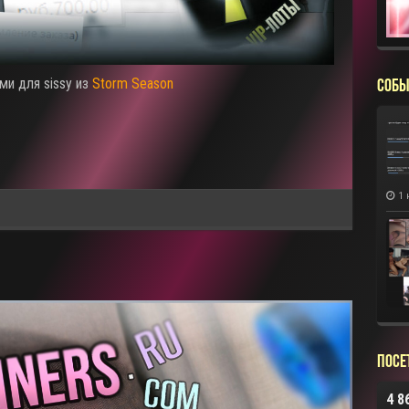
ми для sissy из
Storm Season
СОБЫ
1 
Посе
4 8