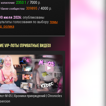
2353.1
/
7000
р.
 копилочке:
309895
/
4000
р.
В банке сообщества:
30 июля 2026:
опубликованы
ультаты голосования по выбору
темы
д. ролика
ИЕ VIP-ЛОТЫ (ПРИВАТНЫЕ ВИДЕО)
▶
лот M-05 | Хроники принуждений | Chronicles
Coercion