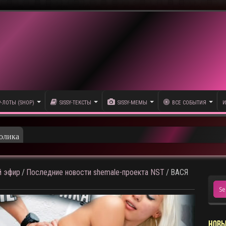
P-ЛОТЫ (SHOP)
SISSY-ТЕКСТЫ
SISSY-МЕМЫ
ВСЕ СОБЫТИЯ
И
олика
 эфир
/
Последние новости shemale-проекта NST
/
ВАСЯ
НОВЫ