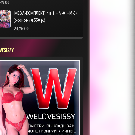
249.00
[MEGA-КОМПЛЕКТ] 4 в 1 – M-01+M-04
(экономия 550 р.)
₽
4,269.00
VESISSY