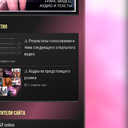
ТИЯ
⚠️ Результаты голосования и
тема следующего откртытого
видео
неделя ago
⚠️ Кадры из предстоящего
ролика
2 недели ago
тители сайта
67
online