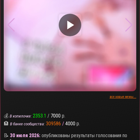
▶
все новые мемы...
💰
2353.1
/
7000
р.
В копилочке:
🏦
309586
/
4000
р.
В банке сообщества:
📝
30 июля 2026:
опубликованы результаты голосования по