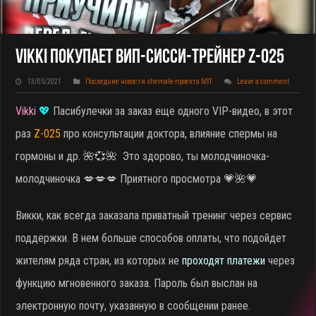
Vikki Покупает ВИП-Сисси-Трейнер Z-025
13/05/2021
Последние новости shemale-проекта NST
Leave a comment
Vikki
💖
Пасибулечки за заказ еще одного VIP-видео, в этот
раз
Z-025
про консультации доктора, влияние спермы на
гормоны и др.
🌺💞🌺 Это здорово, ты молодчиночка-
молодчиночка 💋💋💋 Приятного просмотра 💗🌺💗
Викки, как всегда заказала приватный тренинг через сервис
поддержки. В нем больше способов оплаты, что подойдет
жителям ряда стран, из которых не
проходят платежи
через
функцию мгновенного заказа. Пароль был выслан на
электронную почту, указанную в сообщении ранее.