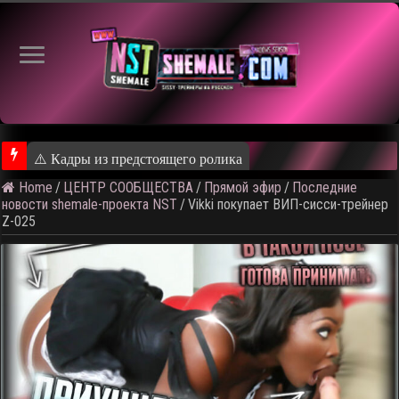
⚠️ Кадры из предстоящего ролика
Home
/
ЦЕНТР СООБЩЕСТВА
/
Прямой эфир
/
Последние
новости shemale-проекта NST
/
Vikki покупает ВИП-сисси-трейнер
Z-025