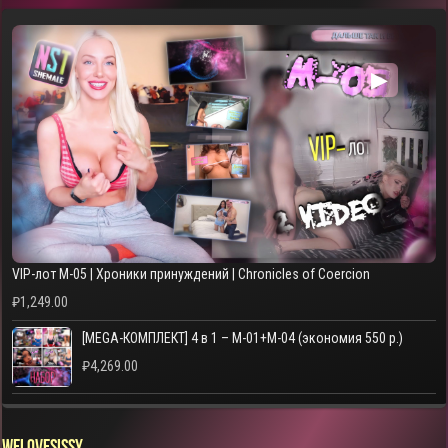
▶
VIP-лот M-05 | Хроники принуждений | Chronicles of Coercion
₽
1,249.00
[MEGA-КОМПЛЕКТ] 4 в 1 – M-01+M-04 (экономия 550 р.)
₽
4,269.00