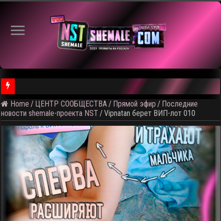
⚠️ Ка
Home
/
ЦЕНТР СООБЩЕСТВА
/
Прямой эфир
/
Последние
новости shemale-проекта NST
/
Vipnatan берет ВИП-лот 010