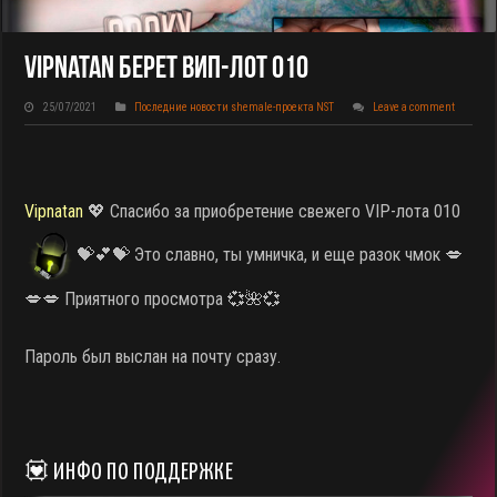
Vipnatan Берет ВИП-Лот 010
25/07/2021
Последние новости shemale-проекта NST
Leave a comment
Vipnatan
💖 Спасибо за приобретение свежего VIP-лота 010
💝💕💝 Это славно, ты умничка, и еще разок чмок 💋
💋💋 Приятного просмотра 💞🌺💞
Пароль был выслан на почту сразу.
💟 ИНФО ПО ПОДДЕРЖКЕ