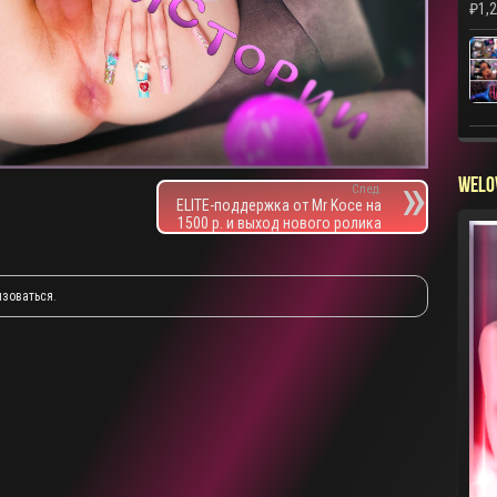
₽
1,
WELO
След.
ELITE-поддержка от Mr Koce на
1500 р. и выход нового ролика
изоваться
.