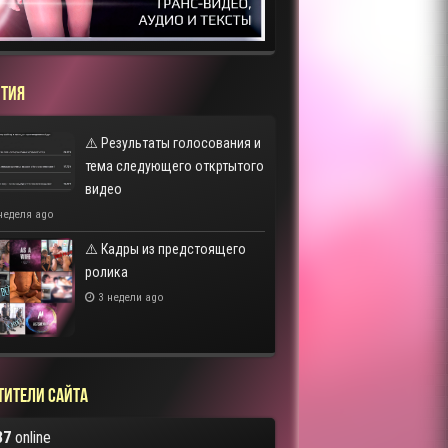
ТИЯ
⚠️ Результаты голосования и
тема следующего откртытого
видео
неделя ago
⚠️ Кадры из предстоящего
ролика
3 недели ago
тители сайта
37
online