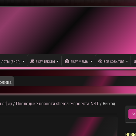
P-ЛОТЫ (SHOP)
SISSY-ТЕКСТЫ
SISSY-МЕМЫ
ВСЕ СОБЫТИЯ
И
олика
 эфир
/
Последние новости shemale-проекта NST
/
Выход
НОВЫ