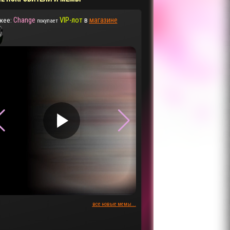
Change
VIP-лот
в
магазине
жее:
покупает
▶
▶
все новые мемы...