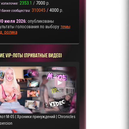
2353.1
/
7000
р.
 копилочке:
310045
/
4000
р.
В банке сообщества:
30 июля 2026:
опубликованы
ультаты голосования по выбору
темы
д. ролика
ИЕ VIP-ЛОТЫ (ПРИВАТНЫЕ ВИДЕО)
▶
лот M-05 | Хроники принуждений | Chronicles
Coercion