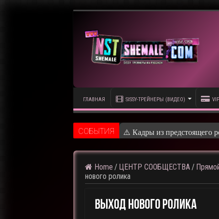
ГЛАВНАЯ
SISSY-ТРЕЙНЕРЫ (ВИДЕО)
VI
CОБЫТИЯ
⚠️ Кадры из предстоящего р
Home
/
ЦЕНТР СООБЩЕСТВА
/
Прямой
нового ролика
Выход Нового Ролика