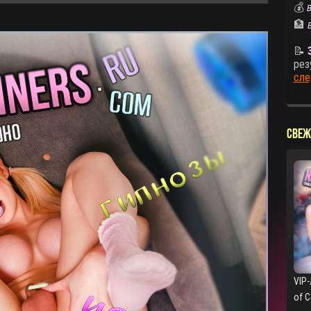
💰
В
🏦
📝
рез
сле
СВЕЖ
VIP-
of 