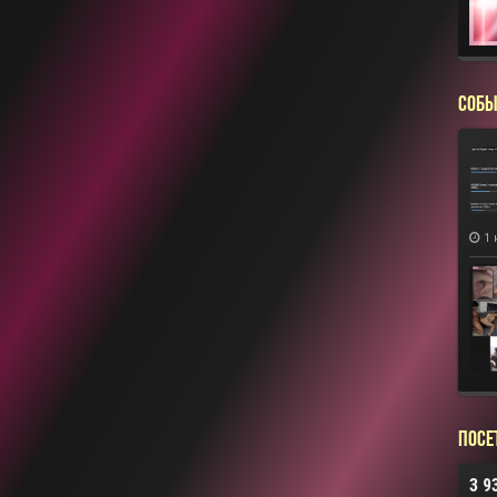
СОБЫ
1 
Посе
3 9