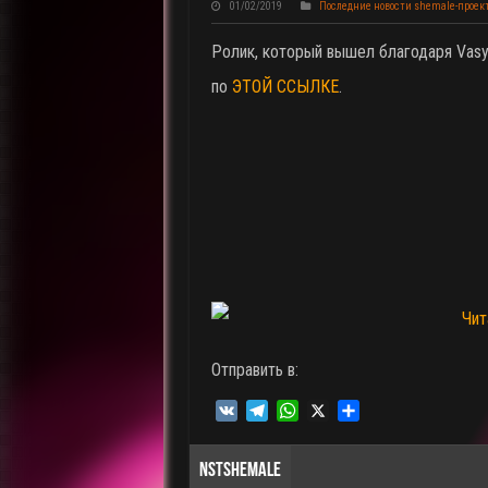
01/02/2019
Последние новости shemale-проек
Ролик, который вышел благодаря Vasy
по
ЭТОЙ ССЫЛКЕ
.
Отправить в:
V
T
W
X
О
K
e
h
т
l
a
п
NSTSHEMALE
e
t
р