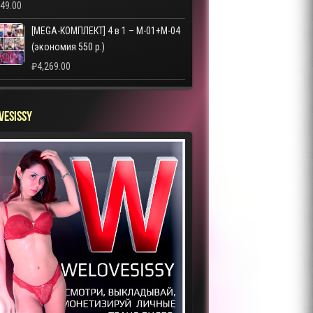
249.00
[MEGA-КОМПЛЕКТ] 4 в 1 – M-01+M-04
(экономия 550 р.)
₽
4,269.00
VESISSY