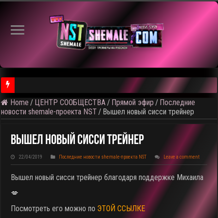
Home
/
ЦЕНТР СООБЩЕСТВА
/
Прямой эфир
/
Последние
⚠️ Результаты голосования и тема следующего откртытого вид
новости shemale-проекта NST
/
Вышел новый сисси трейнер
Вышел Новый Сисси Трейнер
22/04/2019
Последние новости shemale-проекта NST
Leave a comment
Вышел новый сисси трейнер благодаря поддержке Михаила
💋
Посмотреть его можно по
ЭТОЙ ССЫЛКЕ