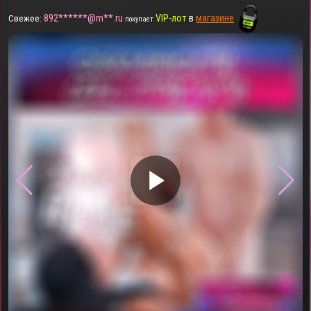
892******@m**.ru
VIP-лот
в
магазине
Свежее:
покупает
▶