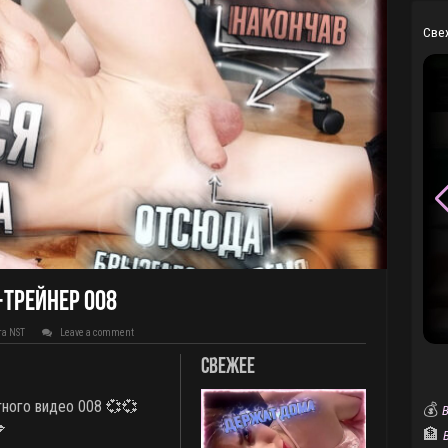
Све
-трейнер 008
та NST
Leave a comment
Свежее
тного видео 008
💞💞
💰
В

🏦