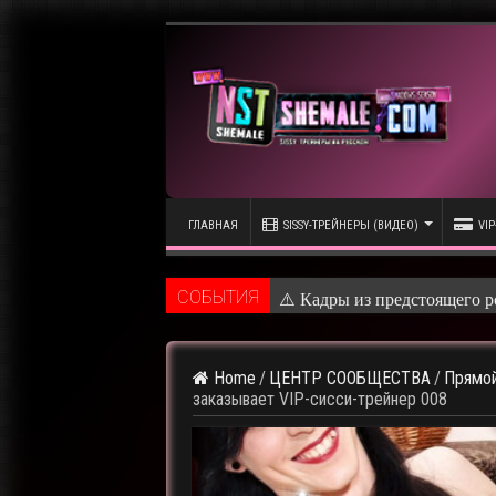
ГЛАВНАЯ
SISSY-ТРЕЙНЕРЫ (ВИДЕО)
VIP
CОБЫТИЯ
⚠️ Кадры из предстоящего р
Home
/
ЦЕНТР СООБЩЕСТВА
/
Прямой
заказывает VIP-сисси-трейнер 008