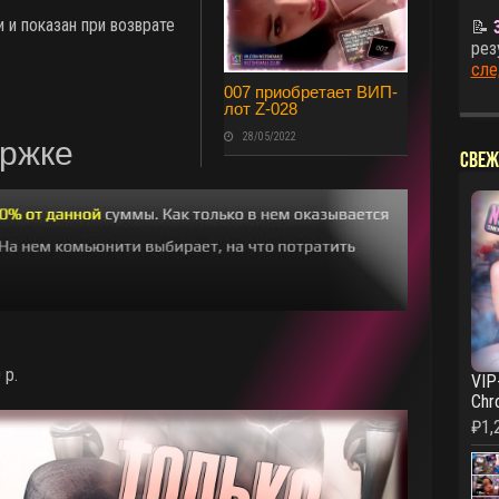
 и показан при возврате
📝
рез
сле
007 приобретает ВИП-
лот Z-028
28/05/2022
ержке
СВЕЖ
 р.
VIP
Chr
₽
1,