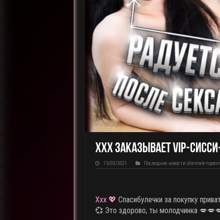
Xxx заказывает VIP-сисси
15/03/2021
Последние новости shemale-проек
Xxx 💖
Спасибулечки за покупку прива
💞 Это здорово, ты молодчинка 💋💋