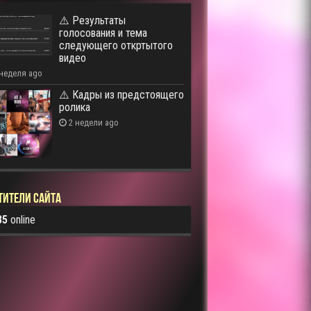
⚠️ Результаты
голосования и тема
следующего откртытого
видео
 неделя ago
⚠️ Кадры из предстоящего
ролика
2 недели ago
тители сайта
85
online