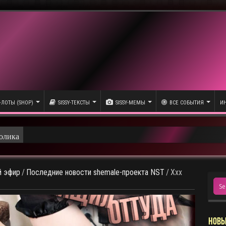
-ЛОТЫ (SHOP)
SISSY-ТЕКСТЫ
SISSY-МЕМЫ
ВСЕ СОБЫТИЯ
ИН
олика
 эфир
/
Последние новости shemale-проекта NST
/
Xxx
НОВЫ