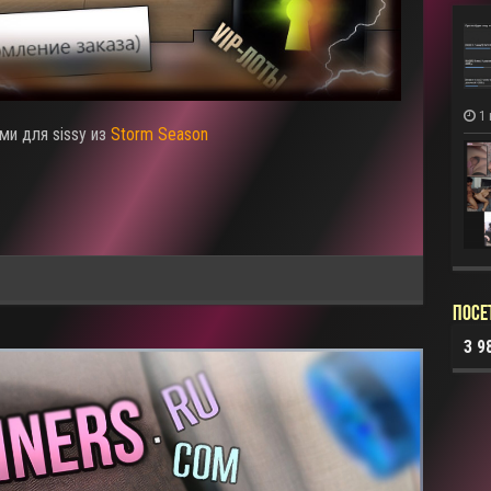
1
ми для sissy из
Storm Season
Посе
3 9