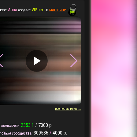
Анна
VIP-лот
в
магазине
жее:
покупает
▶
▶
все новые мемы...
2353.1
/
7000
р.
 копилочке:
309586
/
4000
р.
В банке сообщества: