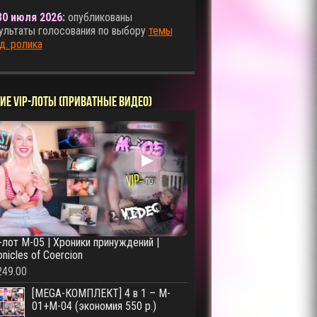
30 июля 2026:
опубликованы
ультаты голосования по выбору
темы
д. ролика
ИЕ VIP-ЛОТЫ (ПРИВАТНЫЕ ВИДЕО)
▶
-лот M-05 | Хроники принуждений |
onicles of Coercion
249.00
[MEGA-КОМПЛЕКТ] 4 в 1 – M-
01+M-04 (экономия 550 р.)