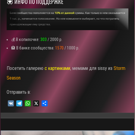
💟 ИНФО ПО ПОДДЕРЖКЕ
💰 В копилочке:
303
/ 2000 р.
🏦 В банке сообщества:
1570
/ 1000 р.
Посетить галерею
с картинками
, мемами для sissy из
Storm
Season
Отправить в:
V
T
W
X
О
K
e
h
т
l
a
п
e
t
р
g
s
а
r
A
в