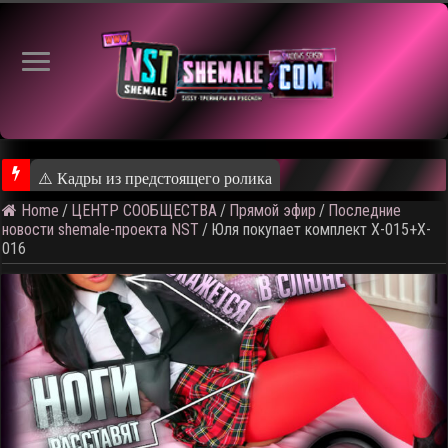
⚠ Голосование п
Home
/
ЦЕНТР СООБЩЕСТВА
/
Прямой эфир
/
Последние
новости shemale-проекта NST
/
Юля покупает комплект X-015+X-
016