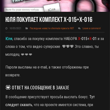
Юля Покупает Комплект X-015+X-016
10/03/2021
Последние новости shemale-проекта NST
Leave a comment
Юля
, спасибо за покупку комплекта НАБОРА
X
-015
+
X
-01
и за
слова о том, что видео суперские
💖💖💖 Это славно, ты
молодец 💋💋💋
Пароли высланы на e-mail, а также отображены при
возврате.
💟 ОТВЕТ НА СООБЩЕНИЕ В ЗАКАЗЕ
В сообщение присутствует просьба выслать бонус.
Тут
следует сказать
, что на проекте имеется система, при