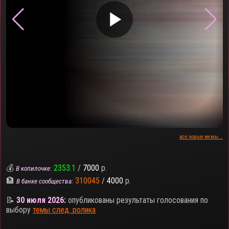
▶
все новые мемы...
💰
2353.1
/
7000
р.
В копилочке:
🏦
310045
/
4000
р.
В банке сообщества:
📝
30 июля 2026:
опубликованы результаты голосования по
выбору
темы след. ролика