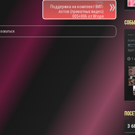
След.
Поддержка на комплект ВИП-
лотов (приватных видео)
005+006 от Игоря
СОБЫ
изоваться
.
1 
Посе
3 6