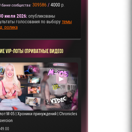
309586
/
4000
р.
В банке сообщества:
30 июля 2026:
опубликованы
ультаты голосования по выбору
темы
д. ролика
ИЕ VIP-ЛОТЫ (ПРИВАТНЫЕ ВИДЕО)
▶
лот M-05 | Хроники принуждений | Chronicles
Coercion
249.00