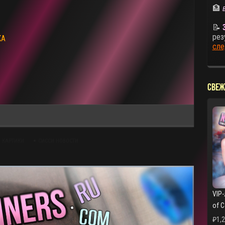
🏦
📝
рез
КА
сле
СВЕЖ
 КАРТИКИ
СИССИ НОВОСТИ
VIP-
of 
₽
1,