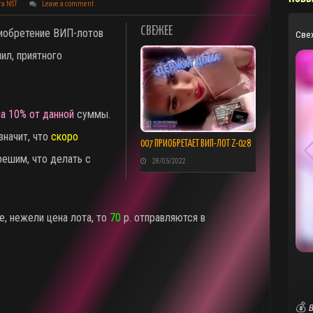
та NST
Leave a comment
СВЕЖЕЕ
приобретение ВИП-лотов
Све
ил, приятного
на 10% от данной
суммы.
значит, что
скоро
007 ПРИОБРЕТАЕТ ВИП-ЛОТ Z-028
решим, что делать с
28/05/2022
е, нежели цена лота, то
70
р. отправляются в
💰
В