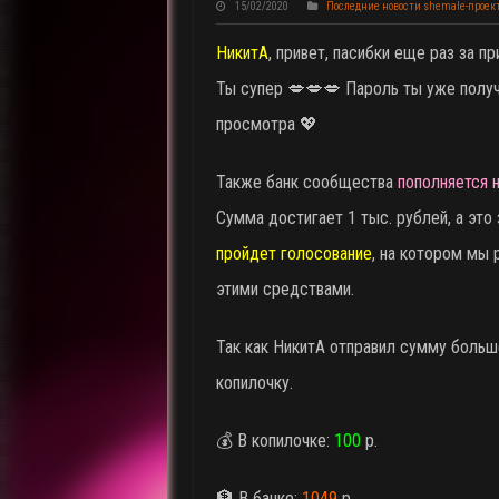
15/02/2020
Последние новости shemale-проек
НикитА
, привет, пасибки еще раз за 
Ты супер 💋💋💋 Пароль ты уже получ
просмотра 💖
Также банк сообщества
пополняется 
Сумма достигает 1 тыс. рублей, а это 
пройдет голосование
, на котором мы 
этими средствами.
Так как НикитА отправил сумму больш
копилочку.
💰 В копилочке:
100
р.
🏦 В банке:
1049
р.