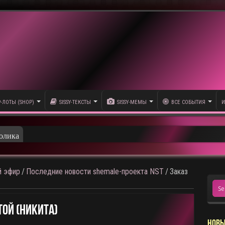
P-ЛОТЫ (SHOP)
SISSY-ТЕКСТЫ
SISSY-МЕМЫ
ВСЕ СОБЫТИЯ
И
олика
 эфир
/
Последние новости shemale-проекта NST
/
Заказ
той (НикитА)
НОВЫ