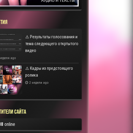
ТИЯ
⚠️ Результаты голосования и
тема следующего откртытого
видео
неделя ago
⚠️ Кадры из предстоящего
ролика
2 недели ago
тители сайта
88
online