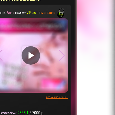
Анна
VIP-лот
в
магазине
жее:
покупает
▶
▶
все новые мемы...
2353.1
/
7000
р.
 копилочке: