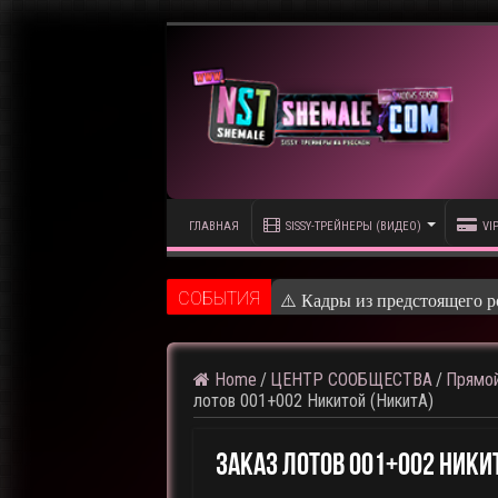
ГЛАВНАЯ
SISSY-ТРЕЙНЕРЫ (ВИДЕО)
VI
CОБЫТИЯ
⚠️ Кадры из предстоящего р
Home
/
ЦЕНТР СООБЩЕСТВА
/
Прямой
лотов 001+002 Никитой (НикитА)
Заказ Лотов 001+002 Ники