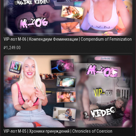
VIP-лот M-06 | Компендиум Феминизации | Compendium of Feminization
₽
1,249.00
▶
VIP-лот M-05 | Хроники принуждений | Chronicles of Coercion