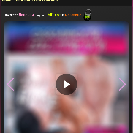
Лапочки
VIP-лот
в
магазине
Свежее:
покупает
▶