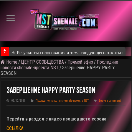
Home
/
ЦЕНТР СООБЩЕСТВА
/
Прямой эфир
/
Последние
⚠️ Результаты голосования и тема следующего откртытого вид
новости shemale-проекта NST
/
Завершение HAPPY PARTY
SEASON
Завершение HAPPY PARTY SEASON
09/12/2019
Последние новости shemale-проекта NST
Leave a comment
Перейти в раздел с видео прошедшего сезона:
ССЫЛКА