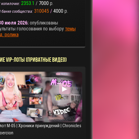
2353.1
/
7000
р.
 копилочке:
310045
/
4000
р.
В банке сообщества:
30 июля 2026:
опубликованы
ультаты голосования по выбору
темы
д. ролика
ИЕ VIP-ЛОТЫ (ПРИВАТНЫЕ ВИДЕО)
▶
лот M-05 | Хроники принуждений | Chronicles
Coercion