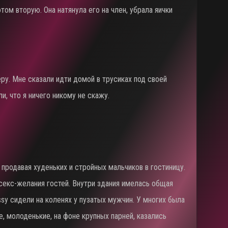
отом вторую. Она натянула его на член, убрала яички
еру. Мне сказали идти домой в трусиках под своей
ли, что я ничего никому не скажу.
, продавая худеньких и стройных мальчиков в гостиницу.
 секс-желания гостей. Внутри здания имелась общая
ssy сидели на коленях у пузатых мужчин. У многих была
е, молоденькие, на фоне крупных парней, казались