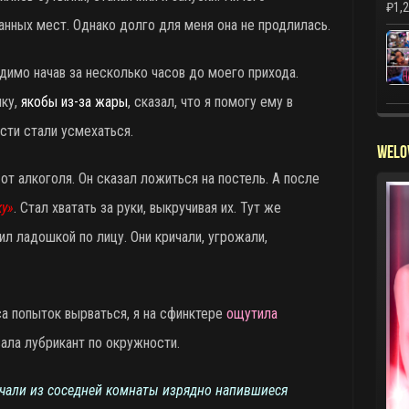
₽
1,
анных мест. Однако долго для меня она не продлилась.
имо начав за несколько часов до моего прихода.
лку,
якобы из-за жары
, сказал, что я помогу ему в
ости стали усмехаться.
WELO
от алкоголя. Он сказал ложиться на постель. А после
ку»
. Стал хватать за руки, выкручивая их. Тут же
ил ладошкой по лицу. Они кричали, угрожали,
са попыток вырваться, я на сфинктере
ощутила
вала лубрикант по окружности.
ичали из соседней комнаты изрядно напившиеся