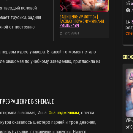
💰
В
ся твердый половой
🏦
евает трусики, задняя
ЗАЩИЩЕНО: VIP-ЛОТ T-04 |
📝
РАССКАЗ | ПОРА С МУЖЧИНАМИ
жной от постоянно
КУПИТЬ КЛЮЧ
рез
сле
23/05/2024
а первом курсе универа. В какой-то момент стало
СВЕЖ
сле знакомая по учебному заведению, пригласила на
ПРЕВРАЩЕНИЕ В SHEMALE
 открыла знакомая, Инна.
Она надменным
, слегка
VIP-
нутри оказалось шестеро парней и трое девочек,
of 
ились бутылки, стаканчики и закуски. Ничего