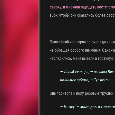
сверху, и я начала ощущать поступате
вбок, чтобы они оказались более расс
Ближайший час парни по очереди конча
не обращая особого внимания. Одноку
насладились, меня вывели в гостиную.
— Давай ее сюда, — сказала Ви
полными губами, — Тут встань.
Она поднесла к полу розовые трусики.
— Ножку! — командным голосом 