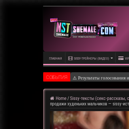
ГЛАВНАЯ
SISSY-ТРЕЙНЕРЫ (ВИДЕО)
VI
CОБЫТИЯ
⚠️ Кадры из предстоящего р
Home
/
Sissy-тексты (секс-рассказы, с
продажи худеньких мальчиков — sissy-ис