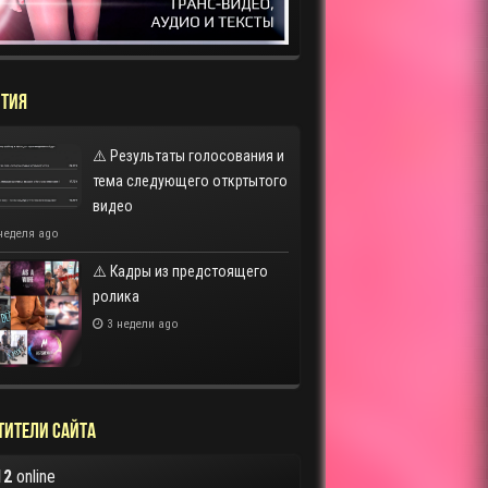
ТИЯ
⚠️ Результаты голосования и
тема следующего откртытого
видео
неделя ago
⚠️ Кадры из предстоящего
ролика
3 недели ago
тители сайта
12
online