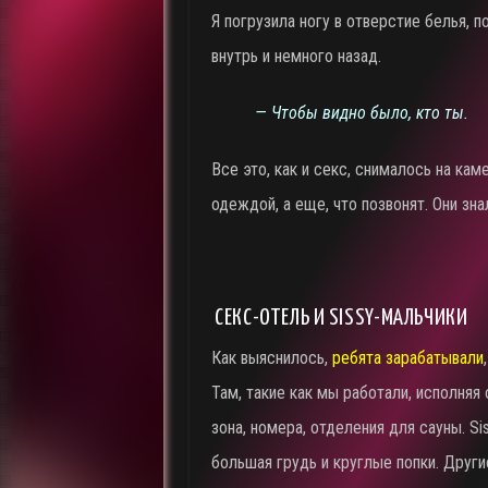
Я погрузила ногу в отверстие белья, п
внутрь и немного назад.
— Чтобы видно было, кто ты.
Все это, как и секс, снималось на кам
одеждой, а еще, что позвонят. Они зна
СЕКС-ОТЕЛЬ И SISSY-МАЛЬЧИКИ
Как выяснилось,
ребята зарабатывали
Там, такие как мы работали, исполняя
зона, номера, отделения для сауны. Si
большая грудь и круглые попки. Други