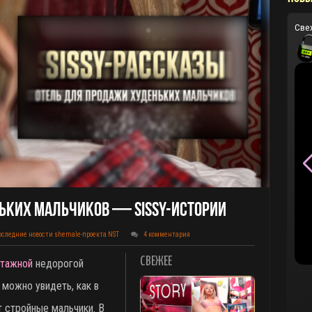
Све
ьких Мальчиков — Sissy-Истории
оследние новости shemale-проекта NST
4 комментария
СВЕЖЕЕ
этажной
недорогой
 можно увидеть, как в
 стройные мальчики. В