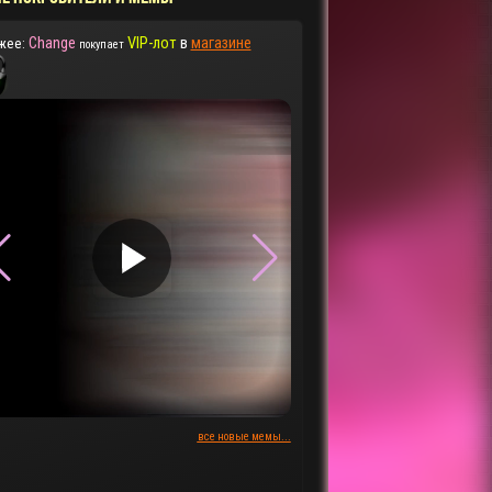
Change
VIP-лот
в
магазине
жее:
покупает
▶
▶
все новые мемы...