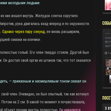
воими молодыми людьми.
 из них вошел внутрь. Желудок слегка скрутило.
СОБЫ
Напротив, рука двигалась взад-вперед и по окружности.
ь.
Однако через пару секунд
, ее вновь расширили,
рцией смазки на кончике.
 полностью голый. Его член твердо стояли. Другой был
1 
. Он достал свой орган из штанов так, что тот оказался
идеть, — приказным и насмешливым тоном сказал он.
 свой член. Очевидно, он был опытный, так как воткнул
Посе
. Потом на 2 см. В какой-то момент я почувствовала,
3 8
ый объект проник внутрь полностью.
Он навалился