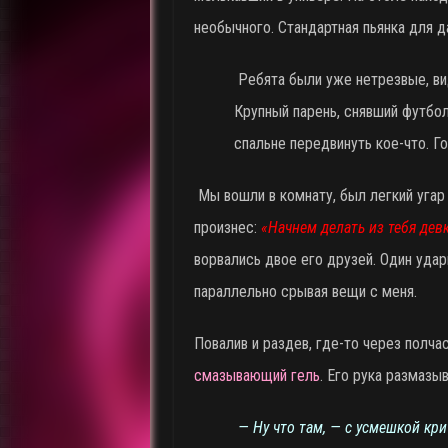
необычного. Стандартная пьянка для д
Ребята были уже нетрезвые, вид
Крупный парень, снявший футбо
спальне передвинуть кое-что. Г
Мы вошли в комнату, был легкий угар 
произнес:
«Начнем делать из тебя дев
ворвались двое его друзей. Один удар
параллельно срывая вещи с меня.
Повалив и раздев, где-то через полча
смазывающий гель
. Его рука размазы
— Ну что там, — с усмешкой кр