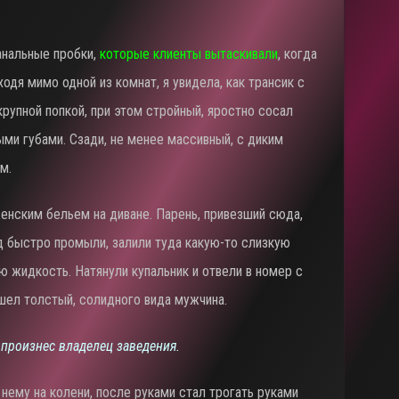
анальные пробки,
которые клиенты вытаскивали
, когда
одя мимо одной из комнат, я увидела, как трансик с
рупной попкой, при этом стройный, яростно сосал
ми губами. Сзади, не менее массивный, с диким
м.
женским бельем на диване. Парень, привезший сюда,
од быстро промыли, залили туда какую-то слизкую
ю жидкость. Натянули купальник и отвели в номер с
шел толстый, солидного вида мужчина.
 произнес владелец заведения.
 нему на колени, после руками стал трогать руками