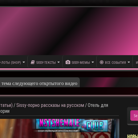
P-ЛОТЫ (SHOP)
SISSY-ТЕКСТЫ
SISSY-МЕМЫ
ВСЕ СОБЫТИЯ
И
олика
татьи)
/
Sissy-порно рассказы на русском
/
Отель для
тории
НОВЫ