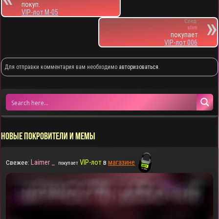
покуп.
VIP-лот M-05
След.
slim
покупает
VIP-лот 006
Для отправки комментария вам необходимо
авторизоваться
.
НОВЫЕ ПОКРОВИТЕЛИ И МЕМЫ
Laimer _
VIP-лот
в
магазине
Свежее:
покупает