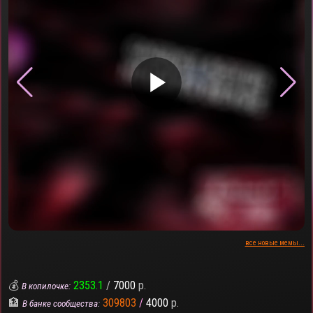
▶
все новые мемы...
💰
2353.1
/
7000
р.
В копилочке:
🏦
309803
/
4000
р.
В банке сообщества: