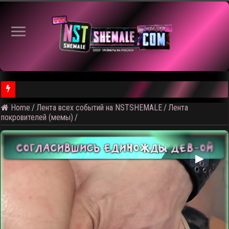
Home
/
Лента всех событий на NSTSHEMALE
/
Лента
⚠️ Результаты голосования и тема следующего откртытого вид
покровителей (мемы)
/
▶