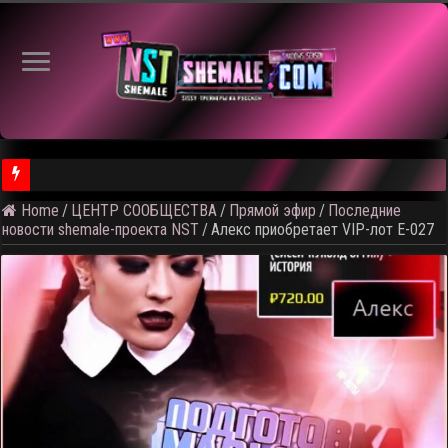
⚠️ Результаты голосован
Home
/
ЦЕНТР СООБЩЕСТВА
/
Прямой эфир
/
Последние
новости shemale-проекта NST
/
Алекс приобретает VIP-лот E-027