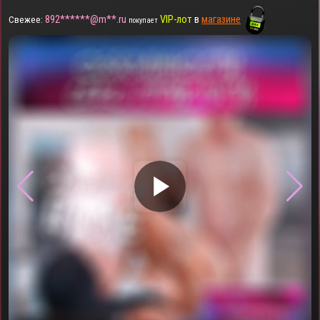
892******@m**.ru
VIP-лот
в
магазине
Свежее:
покупает
▶