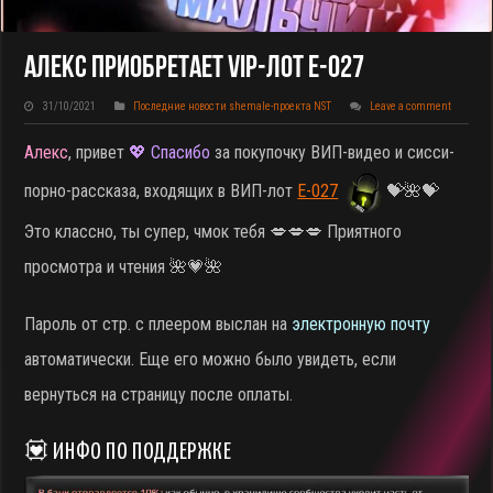
Алекс Приобретает VIP-Лот E-027
31/10/2021
Последние новости shemale-проекта NST
Leave a comment
Алекс
, привет
💖 Спасибо
за покупочку ВИП-видео и сисси-
порно-рассказа, входящих в ВИП-лот
E-027
💝🌺💝
Это классно, ты супер, чмок тебя 💋💋💋 Приятного
просмотра и чтения 🌺💗🌺
Пароль от стр. с плеером выслан на
электронную почту
автоматически. Еще его можно было увидеть, если
вернуться на страницу после оплаты.
💟 ИНФО ПО ПОДДЕРЖКЕ