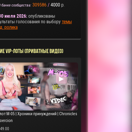
309586
/
4000
р.
В банке сообщества:
30 июля 2026:
опубликованы
ультаты голосования по выбору
темы
д. ролика
ИЕ VIP-ЛОТЫ (ПРИВАТНЫЕ ВИДЕО)
▶
лот M-05 | Хроники принуждений | Chronicles
Coercion
249.00