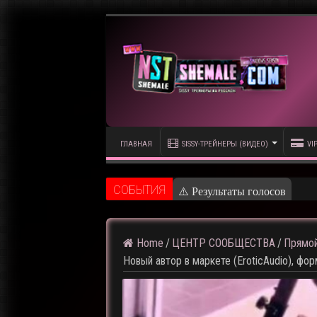
ГЛАВНАЯ
SISSY-ТРЕЙНЕРЫ (ВИДЕО)
VI
CОБЫТИЯ
⚠️ Результаты голосования 
Home
/
ЦЕНТР СООБЩЕСТВА
/
Прямой
Новый автор в маркете (EroticAudio), фор