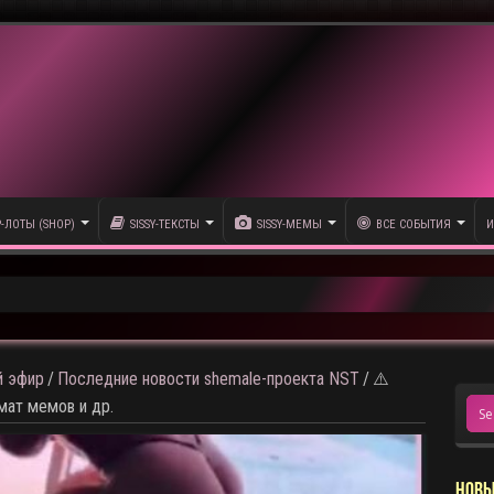
P-ЛОТЫ (SHOP)
SISSY-ТЕКСТЫ
SISSY-МЕМЫ
ВСЕ СОБЫТИЯ
И
и тема следующего откртытого видео
 эфир
/
Последние новости shemale-проекта NST
/
⚠️
мат мемов и др.
НОВЫ