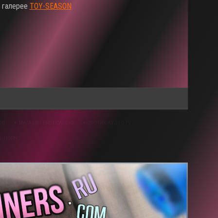
в галерее
TOY-SEASON
IO
МАГАЗИН EROTICAUDIO
ЭРОТИК АУДИО РУ
Ь ПОРНО