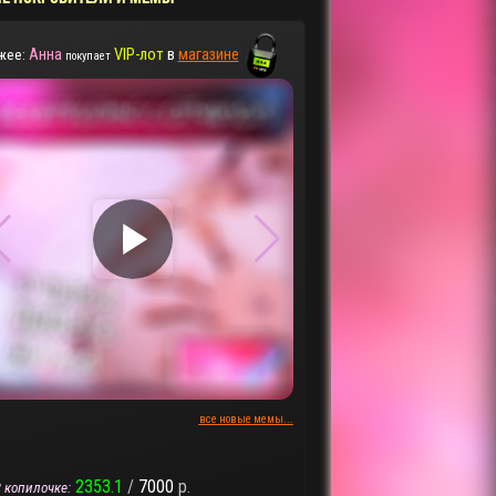
Анна
VIP-лот
в
магазине
жее:
покупает
▶
▶
все новые мемы...
2353.1
/
7000
р.
 копилочке: