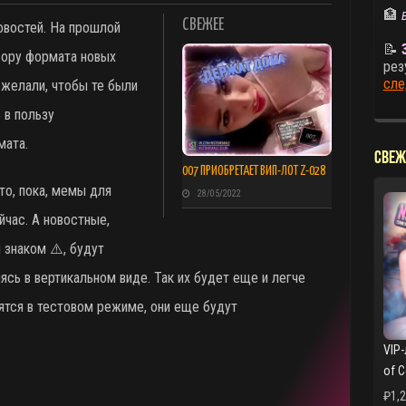
🏦
СВЕЖЕЕ
овостей. На прошлой
📝
ору формата новых
рез
сле
ожелали, чтобы те были
ь
в пользу
мата.
СВЕЖ
007 ПРИОБРЕТАЕТ ВИП-ЛОТ Z-028
то, пока, мемы для
28/05/2022
йчас. А новостные,
знаком ⚠️, будут
яясь в вертикальном виде. Так их будет еще и легче
тся в тестовом режиме, они еще будут
VIP-
of 
₽
1,