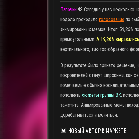
Лапочки
💖 Сегодня у нас несколько н
неделе проходило
голосование
по выб
анимированных мемов. Итог: 59,26% п
прямоугольными.
А 19,26% выразилис
вертикального, тик-ток-образного фор
В результате было принято решение, ч
покровителей станут широкими, как се
помечаемые обычно восклицательным 
пополнять
сюжеты группы ВК
, исполн
заметить. Анимированные мемы находя
дорабатываться и меняться.
💟 НОВЫЙ АВТОР В МАРКЕТЕ