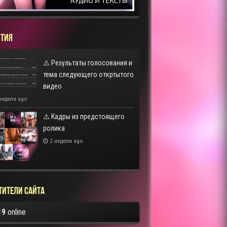
ТИЯ
⚠️ Результаты голосования и
тема следующего откртытого
видео
неделя ago
⚠️ Кадры из предстоящего
ролика
2 недели ago
тители сайта
19
online