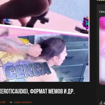
Све
(EroticAudio), Формат Мемов И Др.
💰
та NST
Leave a comment
В