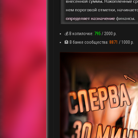
💰 В копилочке:
795
/ 2000 р.
🏦 В банке сообщества:
8871
/ 1000 р.