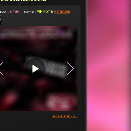
Laimer _
VIP-лот
в
магазине
жее:
покупает
▶
▶
все новые мемы...