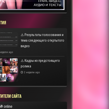
ТИЯ
⚠️ Результаты голосования и
тема следующего откртытого
видео
неделя ago
⚠️ Кадры из предстоящего
ролика
2 недели ago
тители сайта
69
online