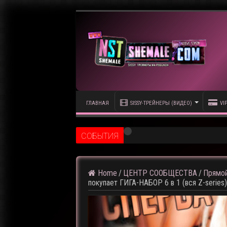
ГЛАВНАЯ
SISSY-ТРЕЙНЕРЫ (ВИДЕО)
VI
CОБЫТИЯ
⚠️ Кадры из предстоящего р
Home
/
ЦЕНТР СООБЩЕСТВА
/
Прямой
покупает ГИГА-НАБОР 6 в 1 (вся Z-series)