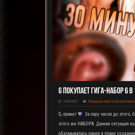
G Покупает ГИГА-НАБОР 6 В 1
25/09/2021
Последние новости shemale-проек
G
, привет
💖
За пару часов до этого, б
этого же НАБОРА. Данная ситуация ещ
обдумывалась ранее в плане создания