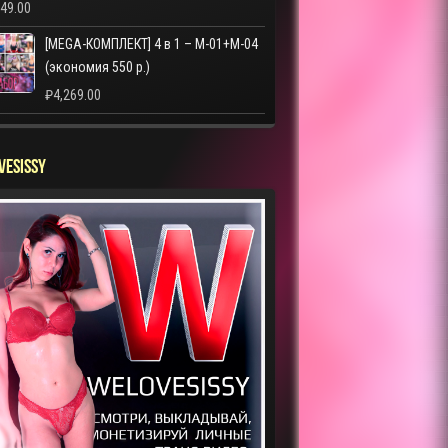
249.00
[MEGA-КОМПЛЕКТ] 4 в 1 – M-01+M-04
(экономия 550 р.)
₽
4,269.00
VESISSY