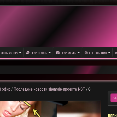
P-ЛОТЫ (SHOP)
SISSY-ТЕКСТЫ
SISSY-МЕМЫ
ВСЕ СОБЫТИЯ
И
олика
 эфир
/
Последние новости shemale-проекта NST
/
G
НОВЫ