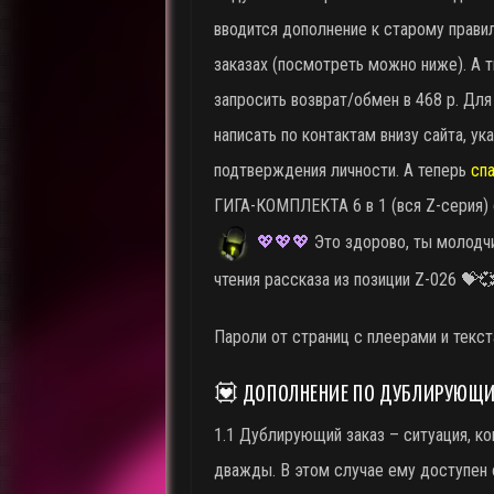
вводится дополнение к старому прав
заказах (посмотреть можно ниже). А т
запросить возврат/обмен в 468 р. Для
написать по контактам внизу сайта, ука
подтверждения личности. А теперь
сп
ГИГА-КОМПЛЕКТА 6 в 1 (вся Z-серия) 
💖
💖
💖
Это здорово, ты молодчи
чтения рассказа из позиции Z-026 💝
Пароли от страниц с плеерами и текс
💟 ДОПОЛНЕНИЕ ПО ДУБЛИРУЮЩИ
1.1 Дублирующий заказ – ситуация, ко
дважды. В этом случае ему доступен 