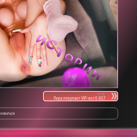
След.
Лера покупает VIP-лот E-027
изоваться
.