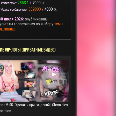
2353.1
/
7000
р.
 копилочке:
309803
/
4000
р.
В банке сообщества:
30 июля 2026:
опубликованы
ультаты голосования по выбору
темы
д. ролика
ИЕ VIP-ЛОТЫ (ПРИВАТНЫЕ ВИДЕО)
▶
лот M-05 | Хроники принуждений | Chronicles
Coercion