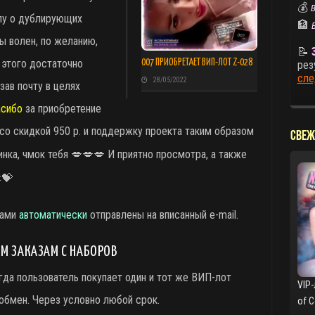
💰
В
илу о дублирующих
🏦
ы волен, по желанию,
📝
 этого достаточно
007 ПРИОБРЕТАЕТ ВИП-ЛОТ Z-028
рез
сле
28/05/2022
зав почту в целях
асибо
за приобретение
со скидкой 950 р. и поддержку проекта таким образом
СВЕЖ
нка, чмок тебя 💋💋💋 И приятно просмотра, а также
💝
тами
автоматически
отправлены на вписанный e-mail.
М ЗАКАЗАМ С НАБОРОВ
гда пользователь покупает один и тот же ВИП-лот
VIP-
обмен. Через условно любой срок.
of 