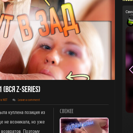
Све
 (вся Z-Series)
та NST
Leave a comment
СВЕЖЕЕ
ыла куплена позиция из
е не возникала, но уже
 возвратов. Поэтому