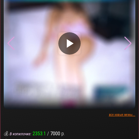
▶
все новые мемы...
💰
2353.1
/
7000
р.
В копилочке: