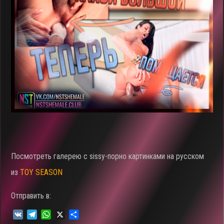
Посмотреть галерею c sissy-порно картинками на русском
из
TOY SEASON
Отправить в:
V
T
W
X
О