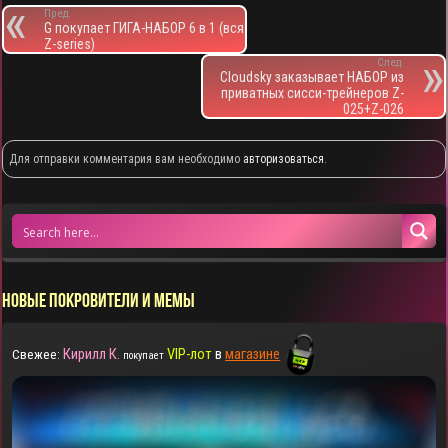
Пред.
G покупает ГИГА-НАБОР 6 в 1 (вся
Z-series)
След.
Cloudsky заказывает НАБОР из
приватных сисси-трейнеров Z-
025+Z-026
Для отправки комментария вам необходимо
авторизоваться
.
НОВЫЕ ПОКРОВИТЕЛИ И МЕМЫ
Кирилл К.
VIP-лот
в
магазине
Свежее:
покупает