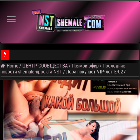
Home
/
ЦЕНТР СООБЩЕСТВА
/
Прямой эфир
/
Последние
⚠️ Результаты голосования и тема следующего откртытого вид
новости shemale-проекта NST
/
Лера покупает VIP-лот E-027