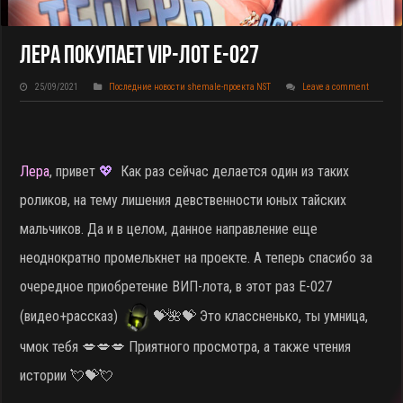
Лера Покупает VIP-Лот E-027
25/09/2021
Последние новости shemale-проекта NST
Leave a comment
Лера
, привет
💖
Как раз сейчас делается один из таких
роликов, на тему лишения девственности юных тайских
мальчиков. Да и в целом, данное направление еще
неоднократно промелькнет на проекте. А теперь спасибо за
очередное приобретение ВИП-лота, в этот раз E-027
(видео+рассказ)
💝🌺💝 Это классненько, ты умница,
чмок тебя 💋💋💋 Приятного просмотра, а также чтения
истории 💘💝💘