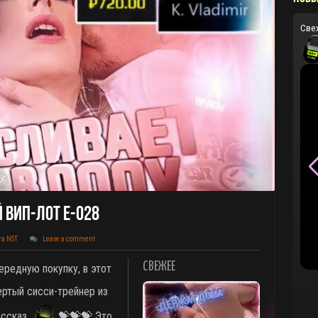
Све
й ВИП-Лот E-028
та NST
Leave a comment
СВЕЖЕЕ
ередную покупку, в этот
ертый сисси-трейнер из
ассказ
💝💝💝 Это