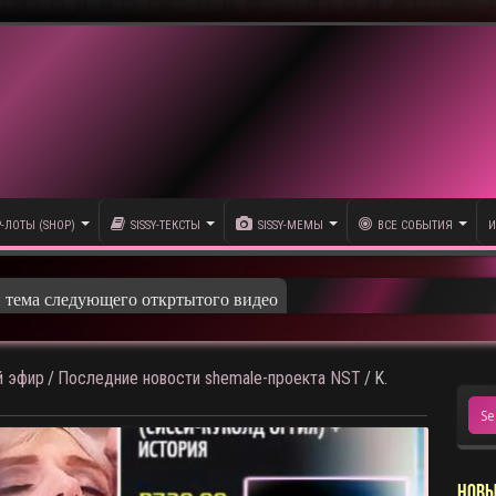
P-ЛОТЫ (SHOP)
SISSY-ТЕКСТЫ
SISSY-МЕМЫ
ВСЕ СОБЫТИЯ
И
 т
 эфир
/
Последние новости shemale-проекта NST
/
K.
НОВЫ