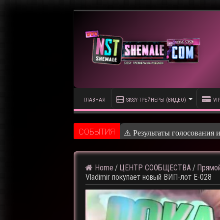
ГЛАВНАЯ
SISSY-ТРЕЙНЕРЫ (ВИДЕО)
VI
CОБЫТИЯ
⚠️ Результаты голосования и
Home
/
ЦЕНТР СООБЩЕСТВА
/
Прямой
Vladimir покупает новый ВИП-лот E-028