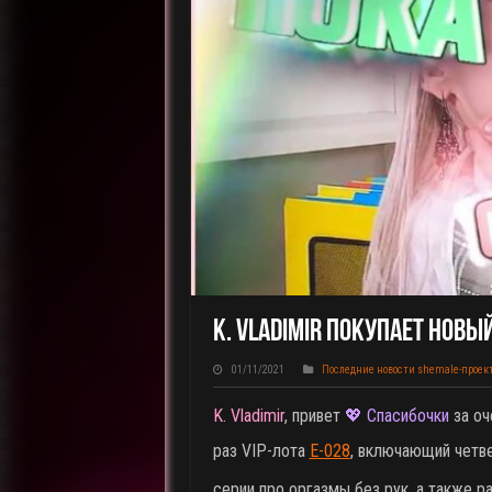
K. Vladimir Покупает Новы
01/11/2021
Последние новости shemale-проек
K. Vladimir
, привет
💖 Спасибочки
за оч
раз VIP-лота
E-028
, включающий четв
серии про оргазмы без рук, а также р