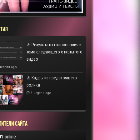
ТИЯ
⚠️ Результаты голосования и
тема следующего откртытого
видео
неделя ago
⚠️ Кадры из предстоящего
ролика
3 недели ago
тители сайта
01
online