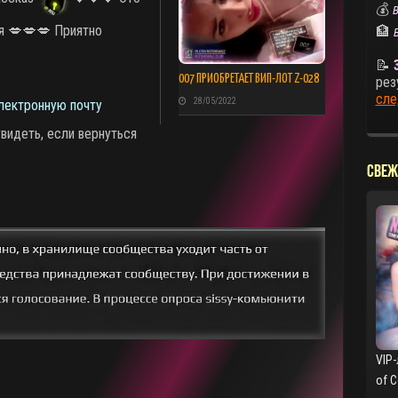
💰
В
бя 💋💋💋 Приятно
🏦
📝
007 ПРИОБРЕТАЕТ ВИП-ЛОТ Z-028
рез
сле
28/05/2022
лектронную почту
видеть, если вернуться
СВЕЖ
VIP-
of 