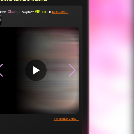
Change
VIP-лот
в
магазине
жее:
покупает
▶
▶
все новые мемы...