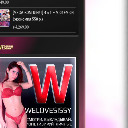
249.00
[MEGA-КОМПЛЕКТ] 4 в 1 – M-01+M-04
(экономия 550 р.)
₽
4,269.00
VESISSY