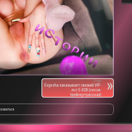
След.
Evgesha заказывает свежий VIP-
лот E-028 (сисси-
трейнер+рассказ)
изоваться
.