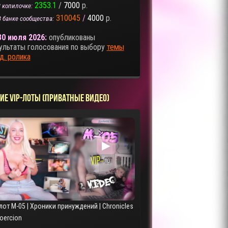
2353.1
/
7000
р.
 копилочке:
310045
/
4000
р.
В банке сообщества:
30 июля 2026:
опубликованы
ультаты голосования по выбору
темы
д. ролика
ИЕ VIP-ЛОТЫ (ПРИВАТНЫЕ ВИДЕО)
▶
лот M-05 | Хроники принуждений | Chronicles
Coercion