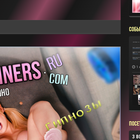
СОБЫ
1 
Посе
3 8