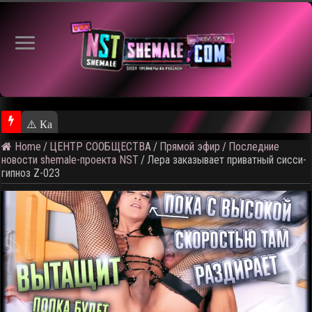
⚠️ Кадры из предстоящего ролика
Home
/
ЦЕНТР СООБЩЕСТВА
/
Прямой эфир
/
Последние
новости shemale-проекта NST
/
Лера заказывает приватный сисси-
гипноз Z-023