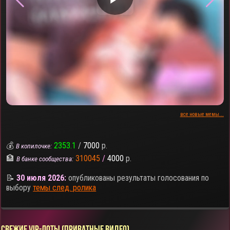
все новые мемы...
💰
2353.1
/
7000
р.
В копилочке:
🏦
310045
/
4000
р.
В банке сообщества:
📝
30 июля 2026:
опубликованы результаты голосования по
выбору
темы след. ролика
СВЕЖИЕ VIP-ЛОТЫ (ПРИВАТНЫЕ ВИДЕО)