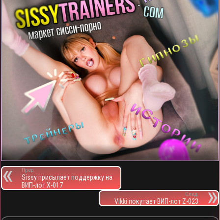
m
p
т
ь
Пред.
Sissy присылает поддержку на
ВИП-лот X-017
След.
Vikki покупает ВИП-лот Z-023