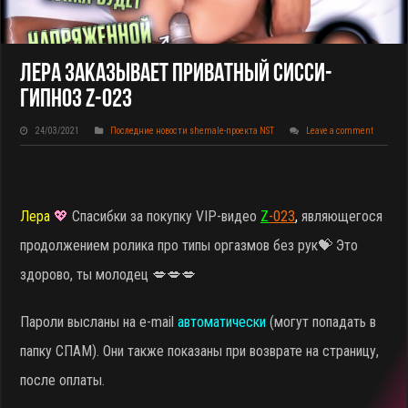
Лера Заказывает Приватный Сисси-
Гипноз Z-023
24/03/2021
Последние новости shemale-проекта NST
Leave a comment
Лера
💖
Спасибки за покупку VIP-видео
Z
-023
,
являющегося
продолжением ролика про типы оргазмов без рук
💝 Это
здорово, ты молодец 💋💋💋
Пароли высланы на e-mail
автоматически
(могут попадать в
папку СПАМ). Они также показаны при возврате на страницу,
после оплаты.