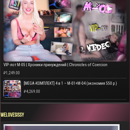
▶
VIP-лот M-05 | Хроники принуждений | Chronicles of Coercion
₽
1,249.00
[MEGA-КОМПЛЕКТ] 4 в 1 – M-01+M-04 (экономия 550 р.)
₽
4,269.00
WELOVESISSY