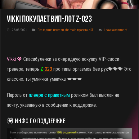
Vikki Покупает ВИП-Лот Z-023
25/03/2021
Последние новости shemale-проекта NST
Leave a comment
Vikki 💖
Спасибулечки за очередную покупку VIP-сисси-
тренера, теперь
Z
-023
про типы оргазмов без рук
💝💝💝 Это
классно, ты умничка-умничка 💋💋💋
Пароль от
плеера с приватным
роликом был выслан на
почту, указанную в сообщении к поддержке.
💟 ИНФО ПО ПОДДЕРЖКЕ