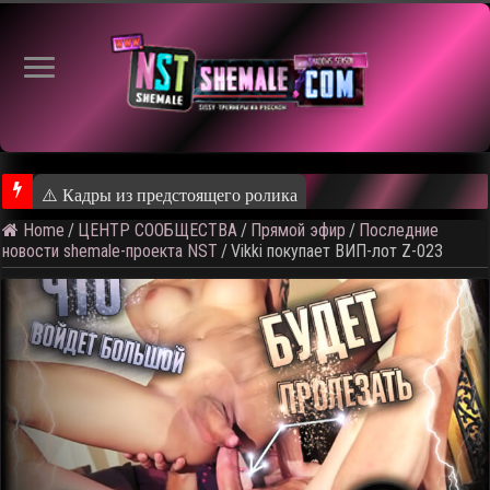
⚠️ Кадры из предстоящего ролика
Home
/
ЦЕНТР СООБЩЕСТВА
/
Прямой эфир
/
Последние
новости shemale-проекта NST
/
Vikki покупает ВИП-лот Z-023