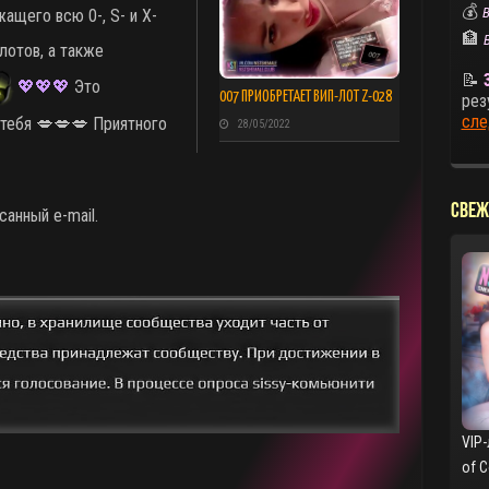
💰
В
ащего всю 0-, S- и X-
🏦
отов, а также
📝
💖
💖
💖
Это
007 ПРИОБРЕТАЕТ ВИП-ЛОТ Z-028
рез
сле
 тебя 💋💋💋 Приятного
28/05/2022
СВЕЖ
анный e-mail.
VIP-
of 