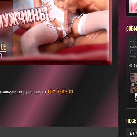
СОБЫ
1 
ртинками на русском из
TOY SEASON
Посе
4 0