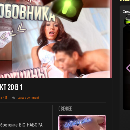
Све
Т 20 В 1
та NST
Leave a comment
СВЕЖЕЕ
обретение BIG-НАБОРА