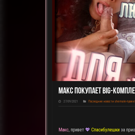
Макс Покупает BIG-КОМПЛЕК
27/09/2021
Последние новости shemale-проек
Макс
, привет
💖
Спасибулешки
за при