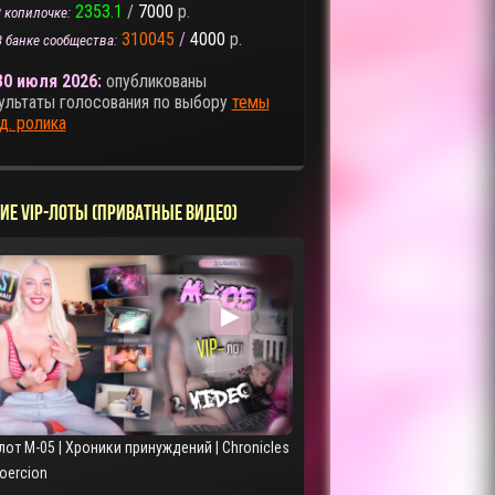
2353.1
/
7000
р.
 копилочке:
310045
/
4000
р.
В банке сообщества:
30 июля 2026:
опубликованы
ультаты голосования по выбору
темы
д. ролика
ИЕ VIP-ЛОТЫ (ПРИВАТНЫЕ ВИДЕО)
▶
лот M-05 | Хроники принуждений | Chronicles
Coercion