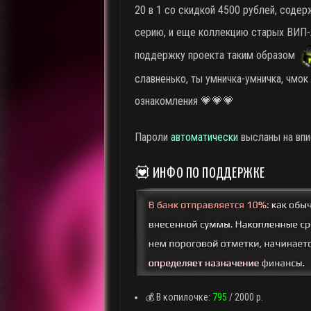
20 в 1 со скидкой 4500 рублей, содерж
серию, и еще коллекцию старых ВИП-л
поддержку проекта таким образом
славненько, ты умничка-умничка, чмок
ознакомления 💗💗💗
Пароли
автоматически
высланы на впис
💟 ИНФО ПО ПОДДЕРЖКЕ
💰 В копилочке:
795
/ 2000 р.