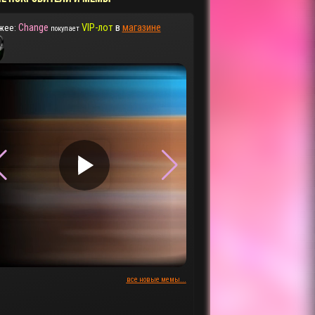
Change
VIP-лот
в
магазине
жее:
покупает
▶
▶
все новые мемы...