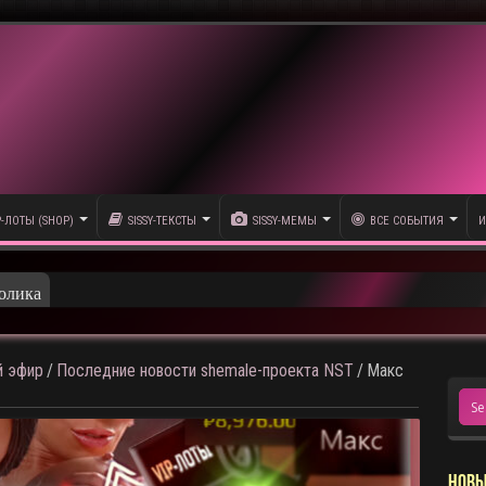
P-ЛОТЫ (SHOP)
SISSY-ТЕКСТЫ
SISSY-МЕМЫ
ВСЕ СОБЫТИЯ
И
олика
 эфир
/
Последние новости shemale-проекта NST
/
Макс
НОВЫ