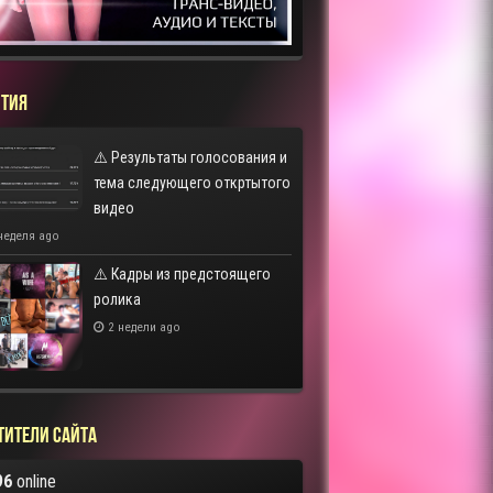
ТИЯ
⚠️ Результаты голосования и
тема следующего откртытого
видео
неделя ago
⚠️ Кадры из предстоящего
ролика
2 недели ago
тители сайта
96
online