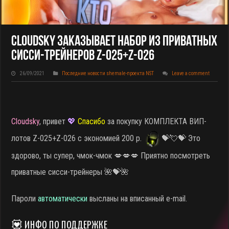
Cloudsky Заказывает НАБОР Из Приватных
Сисси-Трейнеров Z-025+Z-026
26/09/2021
Последние новости shemale-проекта NST
Leave a comment
Cloudsky
, привет
💖
Спасибо
за покупку КОМПЛЕКТА ВИП-
лотов Z-025+Z-026 с экономией 200 р.
💝💘💝 Это
здорово, ты супер, чмок-чмок 💋💋💋 Приятно посмотреть
приватные сисси-трейнеры 🌺💝🌺
Пароли
автоматически
высланы на вписанный e-mail.
💟 ИНФО ПО ПОДДЕРЖКЕ