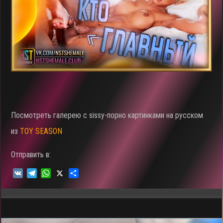
Посмотреть галерею c sissy-порно картинками на русском
из
TOY SEASON
Отправить в:
V
T
W
X
О
K
e
h
т
l
a
п
e
t
р
g
s
а
r
A
в