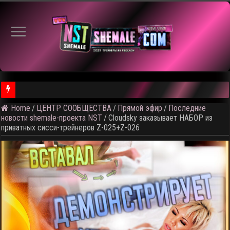
Home
/
ЦЕНТР СООБЩЕСТВА
/
Прямой эфир
/
Последние
⚠️ Результаты голосования и тема следующего откртытого вид
новости shemale-проекта NST
/
Cloudsky заказывает НАБОР из
приватных сисси-трейнеров Z-025+Z-026