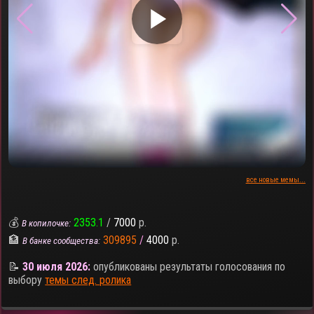
▶
все новые мемы...
💰
2353.1
/
7000
р.
В копилочке:
🏦
309895
/
4000
р.
В банке сообщества:
📝
30 июля 2026:
опубликованы результаты голосования по
выбору
темы след. ролика