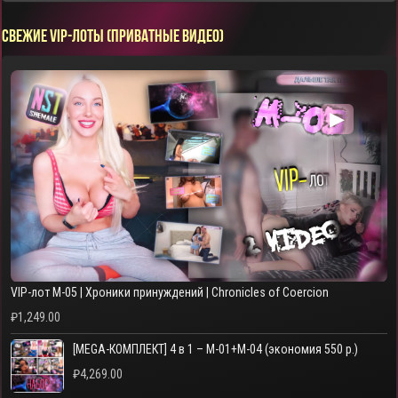
СВЕЖИЕ VIP-ЛОТЫ (ПРИВАТНЫЕ ВИДЕО)
▶
VIP-лот M-05 | Хроники принуждений | Chronicles of Coercion
₽
1,249.00
[MEGA-КОМПЛЕКТ] 4 в 1 – M-01+M-04 (экономия 550 р.)
₽
4,269.00