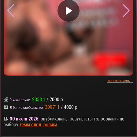
▶
все новые мемы...
💰
2353.1
/
7000
р.
В копилочке:
🏦
309711
/
4000
р.
В банке сообщества:
📝
30 июля 2026:
опубликованы результаты голосования по
выбору
темы след. ролика