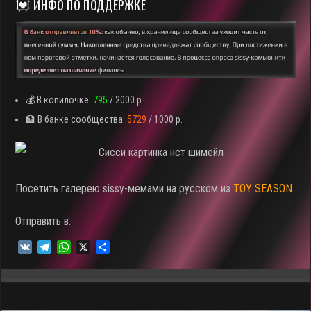
💟 ИНФО ПО ПОДДЕРЖКЕ
💰 В копилочке:
795
/ 2000 р.
🏦 В банке сообщества:
5729
/ 1000 р.
Посетить галерею sissy-мемами на русском из
TOY SEASON
Отправить в:
V
T
W
X
О
K
e
h
т
l
a
п
e
t
р
g
s
а