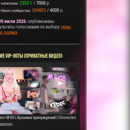
2353.1
/
7000
р.
 копилочке:
309803
/
4000
р.
В банке сообщества:
30 июля 2026:
опубликованы
ультаты голосования по выбору
темы
д. ролика
ИЕ VIP-ЛОТЫ (ПРИВАТНЫЕ ВИДЕО)
▶
лот M-05 | Хроники принуждений | Chronicles
Coercion