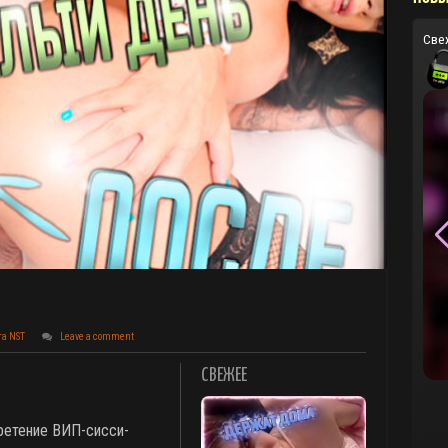
Све
та NST
Leave a comment
СВЕЖЕЕ
бретение ВИП-сисси-