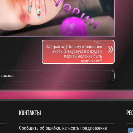
След.
📖 [Трактат] Почему становятся
сисси (sissyboys) и откуда у
парней желание быть
девушками?
изоваться
.
КОНТАКТЫ
РЕ
Сообщить об ошибке, написать предложение:
vko