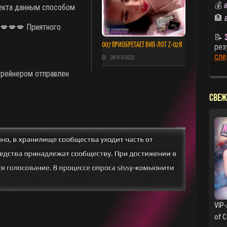
💰
В
оекта данным способом
🏦
 💋💋💋 Приятного
📝
007 ПРИОБРЕТАЕТ ВИП-ЛОТ Z-028
рез
сле
28/05/2022
 трейнером отправлен
СВЕЖ
VIP-
of 