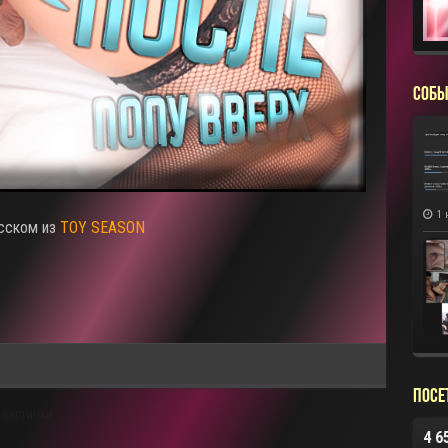
СОБЫ
1 
усском из
TOY SEASON
Посе
 КАРТИНКИ
4 6