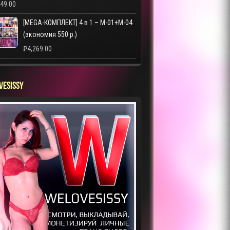
249.00
[MEGA-КОМПЛЕКТ] 4 в 1 – M-01+M-04
(экономия 550 р.)
₽
4,269.00
VESISSY