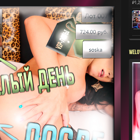
₽
1,
WELO