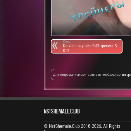
Пред.
Rinzler покупает ВИП-тренинг S-
012
Для отправки комментария вам необходимо
автор
NstShemale.Club
© NstShemale.Club 2018-2026, All Rights