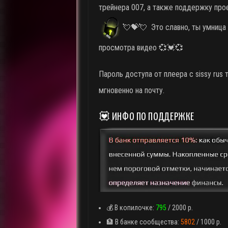
трейнера 007, а также поддержку пр
💘💝💘 Это славно, ты умница
просмотра видео 💞💓💞
Пароль доступа от плеера с sissy rus
мгновенно на почту.
💟 ИНФО ПО ПОДДЕРЖКЕ
💰 В копилочке:
795
/ 2000 р.
🏦 В банке сообщества:
5802
/ 1000 р.