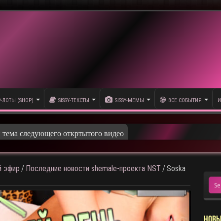
P-ЛОТЫ (SHOP)
SISSY-ТЕКСТЫ
SISSY-МЕМЫ
ВСЕ СОБЫТИЯ
И
 эфир
/
Последние новости shemale-проекта NST
/
Soska
НОВЫ