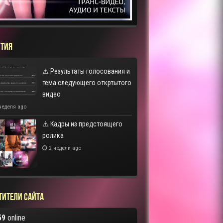
ТИЯ
⚠️ Результаты голосования и
тема следующего откртытого
видео
неделя ago
⚠️ Кадры из предстоящего
ролика
2 недели ago
тители сайта
59
online