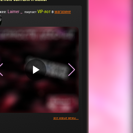
Laimer _
VIP-лот
в
магазине
жее:
покупает
▶
▶
все новые мемы...